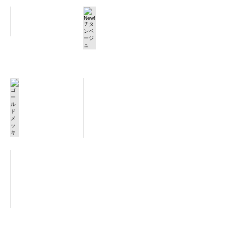
New! グレイ
New! チタンベージュ
[SADJ/2-
[SADJ/2-
GY]
TN]
ゴールドメッキ
シルバーメッキ
[SADJ/2-
[SADJ/2-
GP]
SP]
New! ブラックニッケルメッキ
[SADJ/2-
BNP]