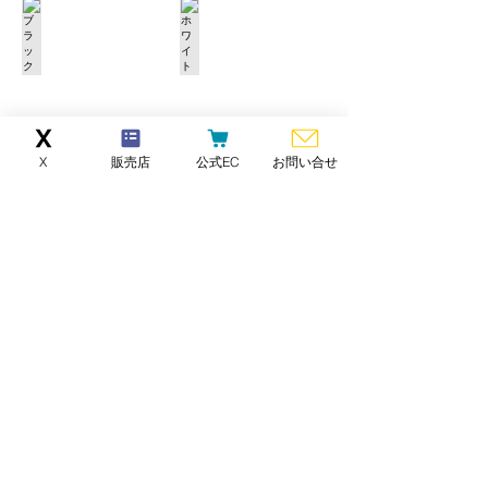
ブラック
ホワイト
[BS-
[BS-
SHKBT]
SHKBT-
WH]
X
販売店
公式EC
お問い合せ
ブルー
レッド
[BS-
[BS-
SHKBT-
SHKBT-
BL]
RD]
イエロー
グリーン
[BS-
[BS-
SHKBT-
SHKBT-
YL]
GR]