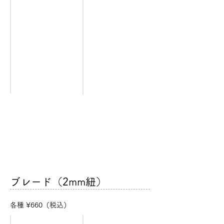
New! ブラックニッケルメッキ
プラスティック
[CLP-
[CLPLP-
BNP]
BK]
ブレード（2mm紐）​
​各種 ¥660（税込）
ブラック
ホワイト