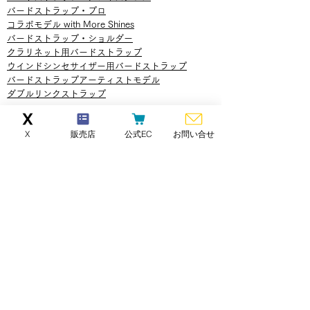
バードストラップ・プロ​
コラボモデル with More Shines
バードストラップ・ショルダー
​クラリネット用バードストラップ
​​ウインドシンセサイザー用バードストラップ
バードストラップアーティストモデル
​ダブルリンク
ストラップ
カラーオーダー
X
販売店
公式EC
お問い合せ
バードストラップ（ウォッシャブルタイプ）
バードストラップ（革タイプ）
カスタムパーツ
サックス用
ショルダー用
クラリネット用​
バードストラップ分解・組立てガイド
その他パーツアクセサリー
クラリネット用​