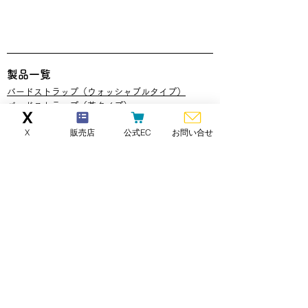
​製品一覧
バードストラップ（ウォッシャブルタイプ）
​バードストラップ（革タイプ）
バードストラップ・アジャスタブル
X
販売店
公式EC
お問い合せ
バードストラップ・プロ​
コラボモデル with More Shines
バードストラップ・ショルダー
​クラリネット用バードストラップ
​​ウインドシンセサイザー用バードストラップ
バードストラップアーティストモデル
​ダブルリンク
ストラップ
カラーオーダー
バードストラップ（ウォッシャブルタイプ）
バードストラップ（革タイプ）