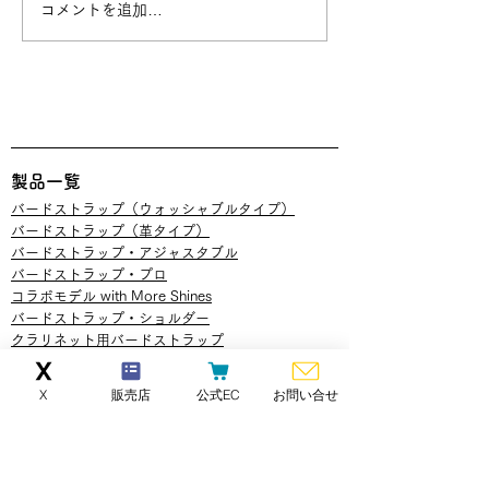
BIRD STRAP × 
コメントを追加…
SHINES コラボ
発売のお知らせ
​製品一覧
バードストラップ（ウォッシャブルタイプ）
​バードストラップ（革タイプ）
バードストラップ・アジャスタブル
バードストラップ・プロ​
コラボモデル with More Shines
バードストラップ・ショルダー
​クラリネット用バードストラップ
​​ウインドシンセサイザー用バードストラップ
バードストラップアーティストモデル
X
販売店
公式EC
お問い合せ
​ダブルリンク
ストラップ
カラーオーダー