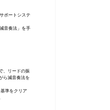
サポートシステ
減音奏法」を手
で、リードの振
がら減音奏法を
全基準をクリア
。