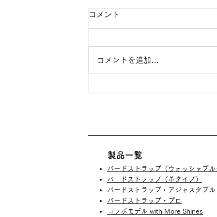
コメント
コメントを追加…
金メッキ・銀メッキ製品 価格
改定のお知らせ
​製品一覧
バードストラップ（ウォッシャブル
​バードストラップ（革タイプ）
バードストラップ・アジャスタブル
バードストラップ・プロ​
コラボモデル with More Shines