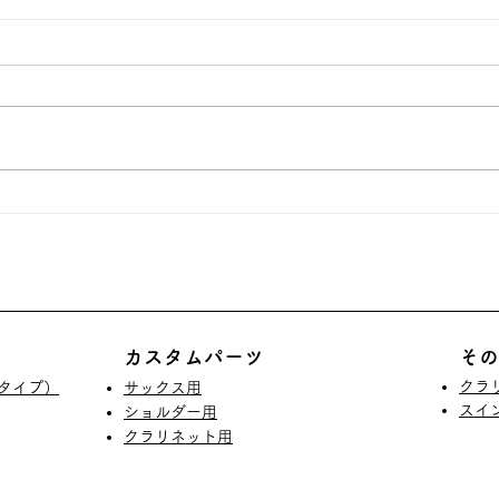
冬季
大阪営業所 移転のお知らせ
カスタムパーツ
その
クラ
タイプ）
サックス用
​ス
ショルダー用
クラリネット用​